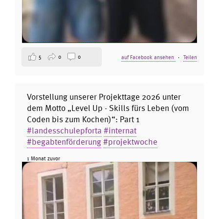
5
0
0
auf Facebook ansehen
·
Teilen
Vorstellung unserer Projekttage 2026 unter
dem Motto „Level Up - Skills fürs Leben (vom
Coden bis zum Kochen)“: Part 1
#landesschulepforta
#internat
#begabtenförderung
#projektwoche
1 Monat zuvor