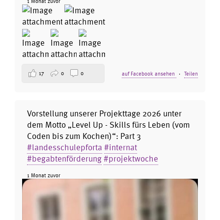
1 Monat zuvor
17
0
0
auf Facebook ansehen
·
Teilen
Vorstellung unserer Projekttage 2026 unter
dem Motto „Level Up - Skills fürs Leben (vom
Coden bis zum Kochen)“: Part 3
#landesschulepforta
#internat
#begabtenförderung
#projektwoche
1 Monat zuvor